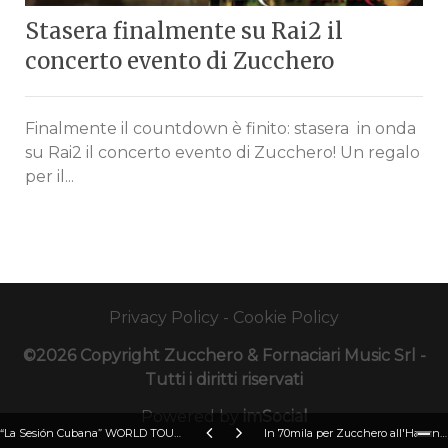
Stasera finalmente su Rai2 il
concerto evento di Zucchero
Finalmente il countdown è finito: stasera in onda
su Rai2 il concerto evento di Zucchero! Un regalo
per il...
Privacy Policy
-
Cookie Policy
©2026 Copyright Zucchero & Fornaciari Music Srl -
Tutti i diritti riservati
Powered by
imSocial
“La Sesión Cubana” WORLD TOUR 2013 debutta dall’ITALIA con 3 concerti evento all’ARENA DI VERONA
In 70mila per Zucchero all'Havana: foto e rassegna stampa