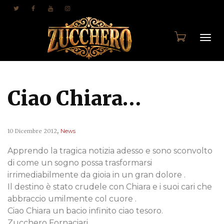
Togg
Ciao Chiara…
navi
,
10 Dicembre 2012
News
Apprendo la tragica notizia adesso e sono sconvolto
di come un sogno possa trasformarsi
irrimediabilmente da gioia in un gran dolore .
Il destino è stato crudele con Chiara e i suoi cari che
abbraccio umilmente col cuore .
Ciao Chiara un bacio infinito ciao tesoro.
Zucchero Fornaciari