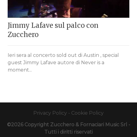
Jimmy Lafave sul palco con
Zucchero
Ieri sera al concerto sold out di Austin , special
guest Jimmy Lafave autore di Never is a
moment...
Privacy Policy
-
Cookie Policy
©2026 Copyright Zucchero & Fornaciari Music Srl -
Tutti i diritti riservati