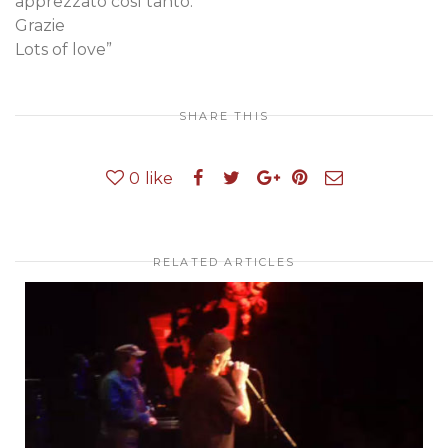
apprezzato così tanto.
Grazie
Lots of love”
SHARE THIS
0
like
RELATED ARTICLES