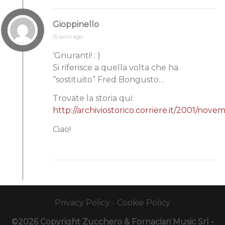
Gioppinello
15 anni ago
‘Gnuranti! : )
Si riferisce a quella volta che ha
“sostituito” Fred Bongusto…
Trovate la storia qui:
http://archiviostorico.corriere.it/2001/n
Ciao!
Privacy Policy
-
Cookie Policy
©2026 Copyright Zucchero & Fornaciari Music Srl -