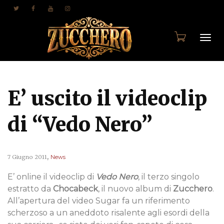
Togg
E’ uscito il videoclip
navi
di “Vedo Nero”
,
7 Giugno 2011
News
E’ online il videoclip di
Vedo Nero
, il terzo singolo
estratto da
Chocabeck
, il nuovo album di
Zucchero
.
All’apertura del video Sugar fa un riferimento
scherzoso a un aneddoto risalente agli esordi della