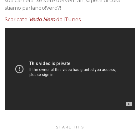
sua carriera…se siete dei veri fan, sapete di cosa
stiamo parlando!Vero?!
Scaricate
Vedo Nero
da iTunes.
SHARE THIS