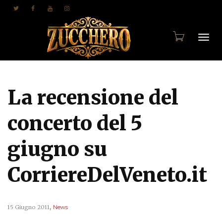
Togg
La recensione del
navi
concerto del 5
giugno su
CorriereDelVeneto.it
,
15 Giugno 2011
News