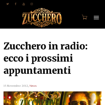
Togg
Zucchero in radio:
navi
ecco i prossimi
appuntamenti
,
15 Novembre 2012
News