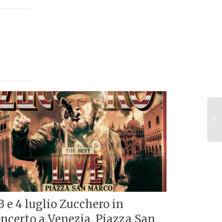
 3 e 4 luglio Zucchero in
Per la p
ncerto a Venezia, Piazza San
Tahiti