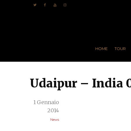
HOME
TOUR
Udaipur – India 
1 Gennaio
2014
News