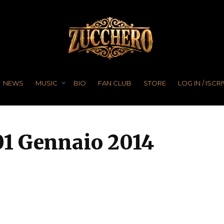
NEWS
MUSIC
BIO
FAN CLUB
STORE
LOG IN / ISCRI
01 Gennaio 2014