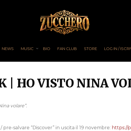
NEWS
MUSIC
BIO
FAN CLUB
STORE
LOG IN / ISCRI
 | HO VISTO NINA V
Nina volare”.
 / pre-salvare
“Discover”
in uscita il 19 novembre:
https://