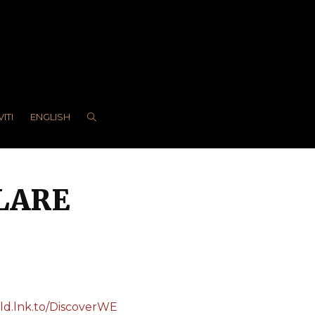
VITI
ENGLISH
OLARE
pld.lnk.to/DiscoverWE