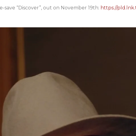
pre-save “Discover”, out on November 19th:
https://pld.ln