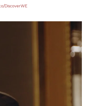
k.to/DiscoverWE