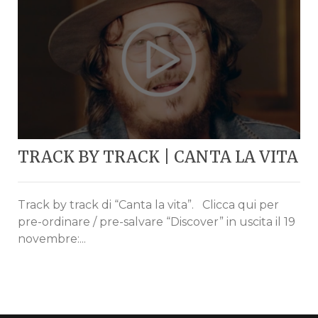
TRACK BY TRACK | CANTA LA VITA
Track by track di “Canta la vita”. Clicca qui per
pre-ordinare / pre-salvare “Discover” in uscita il 19
novembre:...