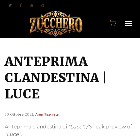
Togg
ANTEPRIMA
navi
CLANDESTINA |
LUCE
,
30 Ottobre 2021
Area Riservata
Anteprima clandestina di
“Luce”. /
Sneak preview of
“Luce”.