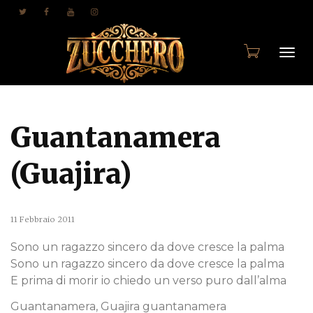
Togg
Guantanamera
navi
(Guajira)
11 Febbraio 2011
Sono un ragazzo sincero da dove cresce la palma
Sono un ragazzo sincero da dove cresce la palma
E prima di morir io chiedo un verso puro dall’alma
Guantanamera, Guajira guantanamera