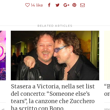
14
like
RELATED ARTICLES
Stasera a Victoria, nella set list
“B
del concerto: “Someone else’s
or
tears”, la canzone che Zucchero
ha scritto con Bono.