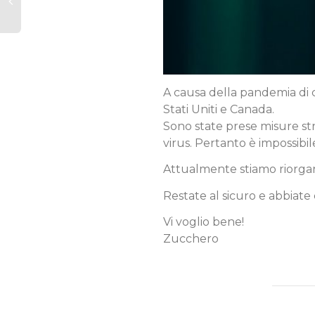
A causa della pandemia di c
Stati Uniti e Canada.
Sono state prese misure str
virus. Pertanto è impossibi
Attualmente stiamo riorgan
Restate al sicuro e abbiate c
Vi voglio bene!
Zucchero