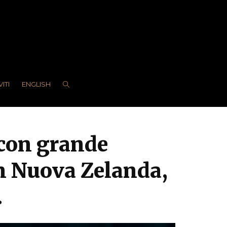
VITI
ENGLISH
 con grande
in Nuova Zelanda,
.