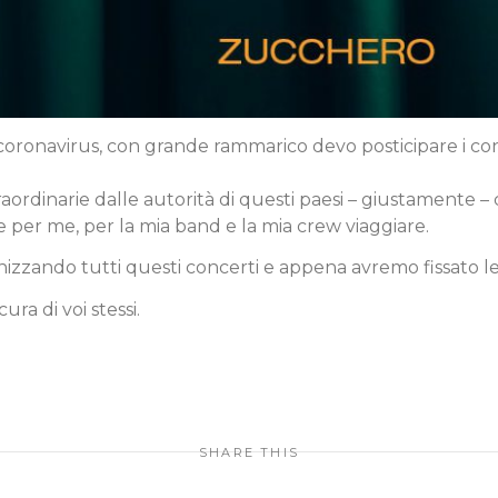
oronavirus, con grande rammarico devo posticipare i conc
aordinarie dalle autorità di questi paesi – giustamente – 
le per me, per la mia band e la mia crew viaggiare.
izzando tutti questi concerti e appena avremo fissato l
ura di voi stessi.
SHARE THIS