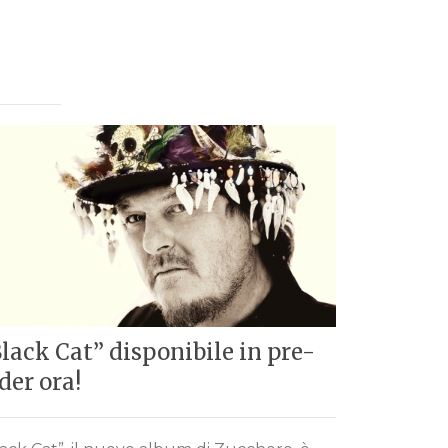
Zucchero
del 25 s
Il concerto
all’Arena di
acquistare gl
lack Cat” disponibile in pre-
der ora!