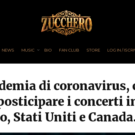
NEWS
MUSIC
BIO
FAN CLUB
STORE
LOG IN / ISCRI
ndemia di coronavirus,
osticipare i concerti 
o, Stati Uniti e Canada