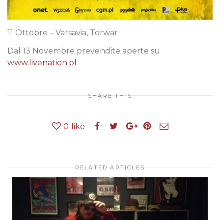
11 Ottobre – Varsavia, Torwar
Dal 13 Novembre prevendite aperte su
www.livenation.pl
SHARE THIS
0
like
RELATED ARTICLES