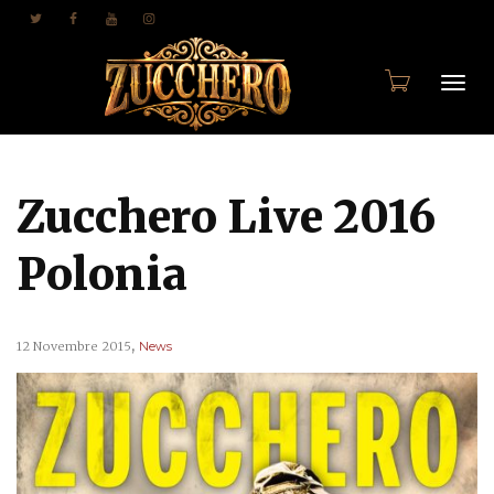
Togg
Zucchero Live 2016
navi
Polonia
,
12 Novembre 2015
News