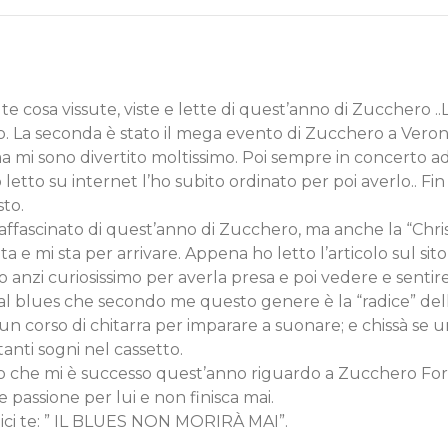
cosa vissute, viste e lette di quest’anno di Zucchero ..
o. La seconda è stato il mega evento di Zucchero a Verona.
a mi sono divertito moltissimo. Poi sempre in concerto a
to su internet l’ho subito ordinato per poi averlo.. Fin
to.
ffascinato di quest’anno di Zucchero, ma anche la “Chri
a e mi sta per arrivare. Appena ho letto l’articolo sul si
 anzi curiosissimo per averla presa e poi vedere e sentire
dal blues che secondo me questo genere è la “radice” de
 corso di chitarra per imparare a suonare; e chissà se u
nti sogni nel cassetto.
lo che mi è successo quest’anno riguardo a Zucchero Forn
 passione per lui e non finisca mai.
ici te: ” IL BLUES NON MORIRÀ MAI”.