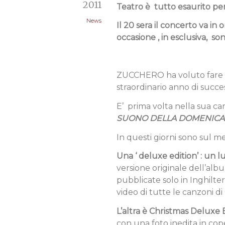
2011
Teatro è tutto esaurito per 
News
Il 20 sera il concerto va in 
occasione , in esclusiva, so
ZUCCHERO ha voluto fare ai
straordinario anno di succ
E’ prima volta nella sua carr
SUONO DELLA DOMENICA
In questi giorni sono sul m
Una ‘ deluxe edition’ : un
versione originale dell’albu
pubblicate solo in Inghilter
video di tutte le canzoni di
L’altra è Christmas Deluxe 
con una foto inedita in co