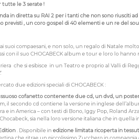
tutte le 3 serate !
onda in diretta su RAI 2 per i tanti che non sono riusciti ad
no previsti , un coro gospel di 40 elementi e un re del sou
 suoi compaesani, e non solo, un regalo di Natale molto
essi con il suo CHOCABECK album e tour e loro lo hanno
iera che si esibisce in un Teatro e proprio al Valli di Reggio
’
.
ercato due edizioni speciali di CHOCABECK :
 lussuoso cofanetto contenente due cd, un dvd, un poster
m, il secondo cd contiene la versione in inglese dell’album
ra e in America – con testi di Bono, Iggy Pop, Roland Arzaba
 Chocabeck, sia nella loro versione italiana che in quella i
Edition
. Disponibile in
edizione limitata
ricoperta in tessut
pertina che ritrae un piccolissimo Zucchero in compagnia