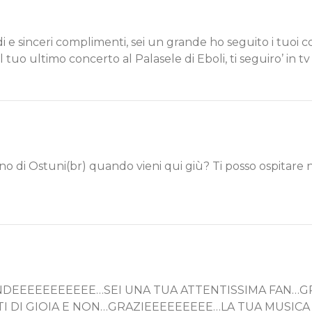
andi e sinceri complimenti, sei un grande ho seguito i tuoi 
al tuo ultimo concerto al Palasele di Eboli, ti seguiro’ in 
o di Ostuni(br) quando vieni qui giù? Ti posso ospitare ne
DEEEEEEEEEEE…SEI UNA TUA ATTENTISSIMA FAN…GR
DI GIOIA E NON…GRAZIEEEEEEEEE…LA TUA MUSICA I