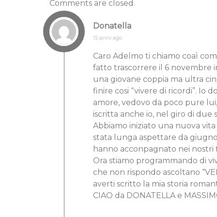
Comments are closed.
Donatella
15 anni ago
Caro Adelmo ti chiamo coaì come s
fatto trascorrere il 6 novembre 
una giovane coppia ma ultra cin
finire cosi “vivere di ricordi”. I
amore, vedovo da poco pure lui, a
iscritta anche io, nel giro di due
Abbiamo iniziato una nuova vita in
stata lunga aspettare da giugno
hanno acconpagnato nei nostri f
Ora stiamo programmando di viver
che non rispondo ascoltano “VED
averti scritto la mia storia rom
CIAO da DONATELLA e MASSI