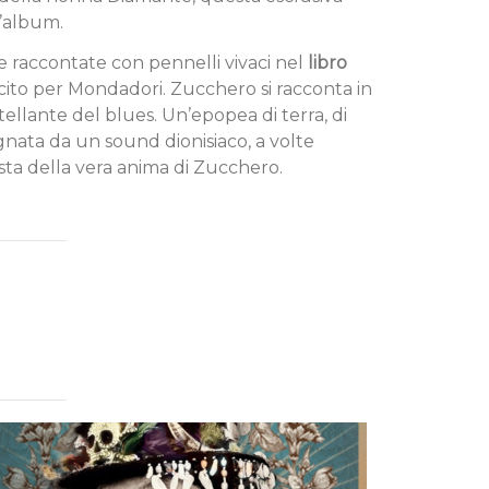
l’album.
he raccontate con pennelli vivaci nel
libro
cito per Mondadori. Zucchero si racconta in
lante del blues. Un’epopea di terra, di
agnata da un sound dionisiaco, a volte
ista della vera anima di Zucchero.