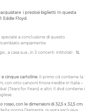
 acquistare i preziosi biglietti. In questa
l: Eddie Floyd.
 speciale a conclusione di questo
 ricambiato ampiamente.
 , a casa sua , in 3 concerti intitolati :
‘IL
 e cinque cartoline.
Il primo cd contiene la
, con otto canzoni finora inedite in Italia –
l (Tears for Fears) e altri. Il dvd contiene i
nglese.
o rosso, con le dimensioni di 32,5 x 32,5 cm.
 della nonna Diamante, questa esclusiva