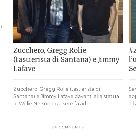
n
Zucchero, Gregg Rolie
#
(tastierista di Santana) e Jimmy
l’
Lafave
S
Zucchero, Gregg Rolie (tastierista di
Sar
Santana) e Jimmy Lafave davanti alla statua
ap
di Willie Nelson due sere fa ad...
all
24 COMMENTS