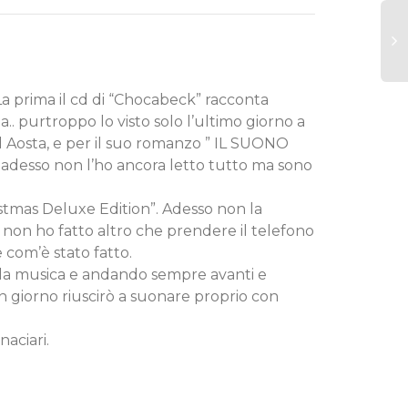
La prima il cd di “Chocabeck” racconta
. purtroppo lo visto solo l’ultimo giorno a
d Aosta, e per il suo romanzo ” IL SUONO
 adesso non l’ho ancora letto tutto ma sono
stmas Deluxe Edition”. Adesso non la
to non ho fatto altro che prendere il telefono
 com’è stato fatto.
lla musica e andando sempre avanti e
n giorno riuscirò a suonare proprio con
aciari.