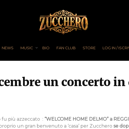
NEWS
MUSIC
BIO
FAN CLUB
STORE
LOG IN / ISCRI
icembre un concerto in 
o fu più azzeccato :
“WELCOME HOME DELMO” a REGGIO 
è proprio un gran benvenuto a ‘casa’ per Zucchero
se dopo