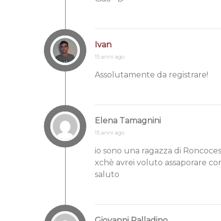
Ivan
15 anni ago
Assolutamente da registrare!
Elena Tamagnini
15 anni ago
io sono una ragazza di Roncocesi!
xchè avrei voluto assaporare con
saluto
Giovanni Palladino