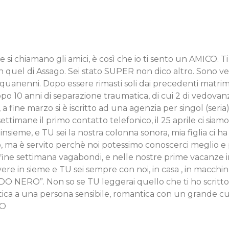
i chiamano gli amici, è così che io ti sento un AMICO. Ti 
in quel di Assago. Sei stato SUPER non dico altro. Sono v
quanenni. Dopo essere rimasti soli dai precedenti matri
o dopo 10 anni di separazione traumatica, di cui 2 di vedova
 fine marzo si è iscritto ad una agenzia per singol (seria
 settimane il primo contatto telefonico, il 25 aprile ci siamo
sieme, e TU sei la nostra colonna sonora, mia figlia ci ha r
, ma è servito perchè noi potessimo conoscerci meglio e 
ine settimana vagabondi, e nelle nostre prime vacanze in
e in sieme e TU sei sempre con noi, in casa , in macchina,
O NERO”. Non so se TU leggerai quello che ti ho scritto,
antica a una persona sensibile, romantica con un grande cu
MO