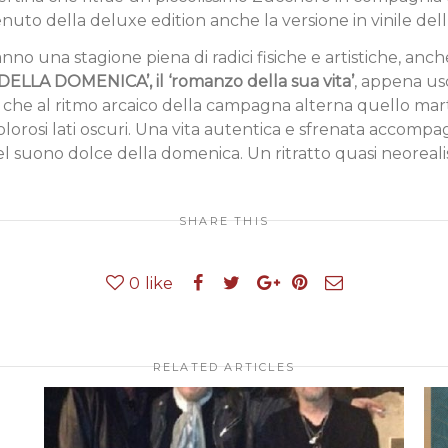
uto della deluxe edition anche la versione in vinile del
nno una stagione piena di radici fisiche e artistiche, anc
DELLA DOMENICA’, il ‘romanzo della sua vita’
, appena us
e al ritmo arcaico della campagna alterna quello martel
dolorosi lati oscuri. Una vita autentica e sfrenata accomp
nel suono dolce della domenica. Un ritratto quasi neoreal
SHARE THIS
0
like
RELATED ARTICLES