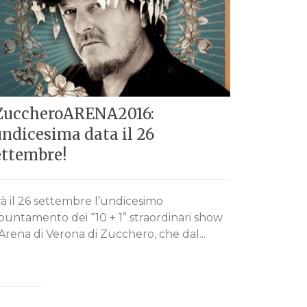
ZuccheroARENA2016:
Si e’ con
undicesima data il 26
Europa e
ettembre!
presto i
à il 26 settembre l’undicesimo
Si e’ conclu
puntamento dei “10 + 1” straordinari show
con un conc
’Arena di Verona di Zucchero, che dal...
di Zucchero 