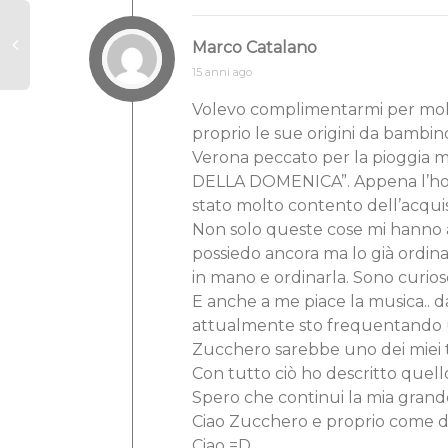
Marco Catalano
15 anni ago
Volevo complimentarmi per molte 
proprio le sue origini da bambin
Verona peccato per la pioggia m
DELLA DOMENICA”. Appena l’ho let
stato molto contento dell’acquis
Non solo queste cose mi hanno a
possiedo ancora ma lo già ordinat
in mano e ordinarla. Sono curioso
E anche a me piace la musica.. 
attualmente sto frequentando un
Zucchero sarebbe uno dei miei ta
Con tutto ciò ho descritto quel
Spero che continui la mia grande
Ciao Zucchero e proprio come d
Ciao =D