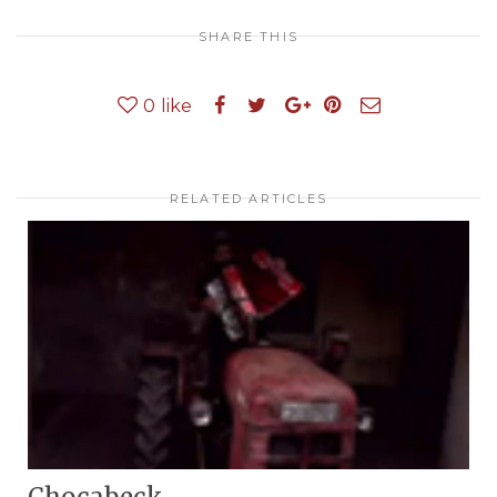
SHARE THIS
0
like
RELATED ARTICLES
Chocabeck