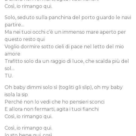
Così, io rimango qui.
Solo, seduto sulla panchina del porto guardo le navi
partire…
Ma nei tuoi occhi c’è un immenso mare aperto per
questo resto qui
Voglio dormire sotto cieli di pace nel letto del mio
amore
Trafitto solo da un raggio di luce, che scalda più del
sol…
TU.
Oh baby dimmi solo sì (togliti gli slip), oh my baby
isola la sip
Perché non lo vedi che ho pensieri sconci
E allora non fermarti, agita i tuoi fianchi
Così, io rimango qui.
Così, io rimango qui.
Io sto bene qui, così.