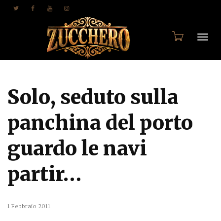
Togg
Solo, seduto sulla
navi
panchina del porto
guardo le navi
partir…
1 Febbraio 2011