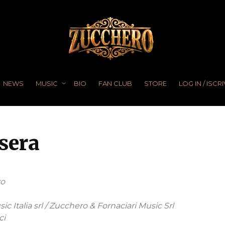
NEWS
MUSIC
BIO
FAN CLUB
STORE
LOG IN / ISCRI
sera
ro
c Italia srl / Zucchero & Fornaciari Music Srl
ci