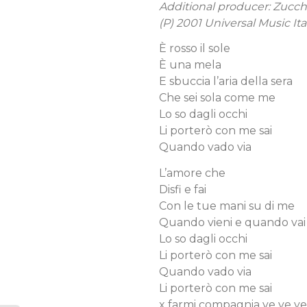
Additional producer: Zucc
(P) 2001 Universal Music Ital
È rosso il sole
È una mela
E sbuccia l’aria della sera
Che sei sola come me
Lo so dagli occhi
Li porterò con me sai
Quando vado via
L’amore che
Disfi e fai
Con le tue mani su di me
Quando vieni e quando vai
Lo so dagli occhi
Li porterò con me sai
Quando vado via
Li porterò con me sai
x farmi compagnia ye ye ye