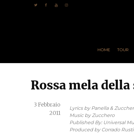
HOME
TOUR
Rossa mela della 
3 Febbraio
Lyrics by Panella & Zucche
2011
Music by Zucchero
Published By: Universal Musi
Produced by Corrado Rusti