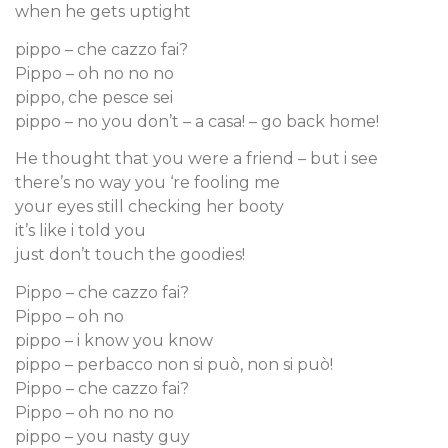
when he gets uptight
pippo – che cazzo fai?
Pippo – oh no no no
pippo, che pesce sei
pippo – no you don’t – a casa! – go back home!
He thought that you were a friend – but i see
there’s no way you ‘re fooling me
your eyes still checking her booty
it’s like i told you
just don’t touch the goodies!
Pippo – che cazzo fai?
Pippo – oh no
pippo – i know you know
pippo – perbacco non si può, non si può!
Pippo – che cazzo fai?
Pippo – oh no no no
pippo – you nasty guy