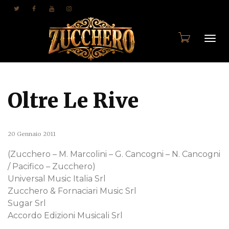
Togg
Oltre Le Rive
navi
20 Gennaio 2011
(Zucchero – M. Marcolini – G. Cancogni – N. Cancogni
/ Pacifico – Zucchero)
Universal Music Italia Srl
Zucchero & Fornaciari Music Srl
Sugar Srl
Accordo Edizioni Musicali Srl