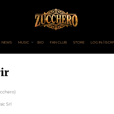
NEWS
MUSIC
BIO
FAN CLUB
STORE
LOG IN / ISCRI
ir
ucchero)
ic Srl