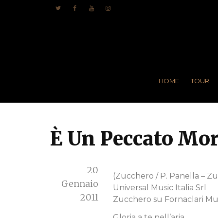
HOME
TOUR
È Un Peccato Mor
20
(Zucchero / P. Panella – Z
Gennaio
Universal Music Italia Srl
2011
Zucchero su Fornaclari Mus
Gloria a te nell’aria