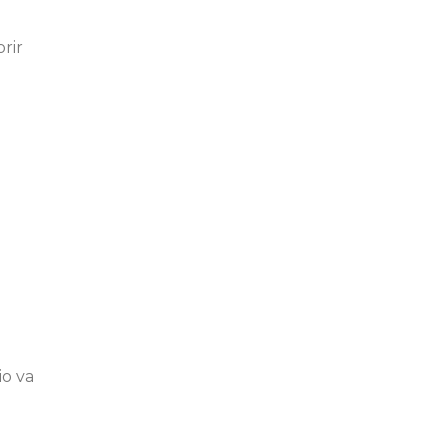
rir
io va