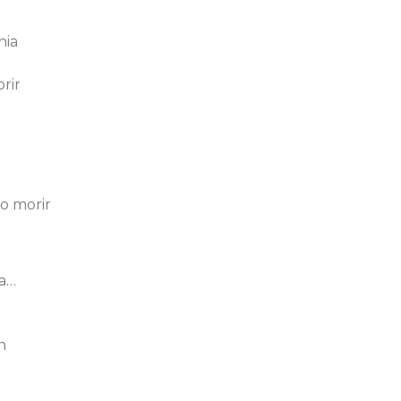
nia
rir
o morir
ia…
h