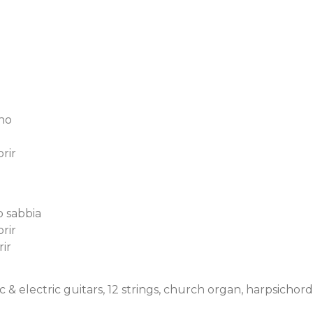
ino
rir
o sabbia
rir
ir
& electric guitars, 12 strings, church organ, harpsichord,