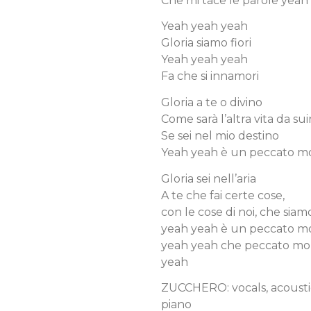
Che mi tace le parole yeah
Yeah yeah yeah
Gloria siamo fiori
Yeah yeah yeah
Fa che si innamori
Gloria a te o divino
Come sarà l’altra vita da su
Se sei nel mio destino
Yeah yeah è un peccato mo
Gloria sei nell’aria
A te che fai certe cose,
con le cose di noi, che siam
yeah yeah è un peccato mo
yeah yeah che peccato mor
yeah
ZUCCHERO: vocals, acoustic 
piano