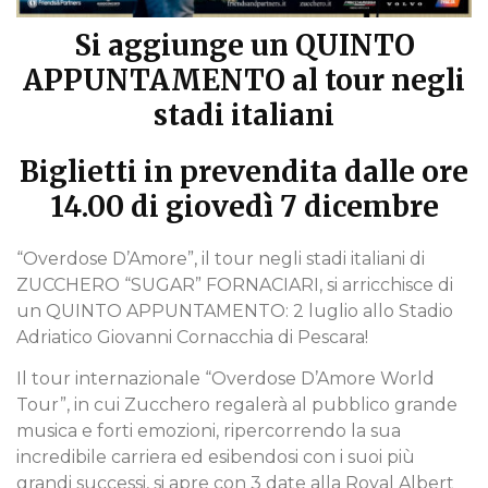
Si aggiunge un QUINTO
APPUNTAMENTO al tour negli
stadi italiani
Biglietti in prevendita dalle ore
14.00 di giovedì 7 dicembre
“Overdose D’Amore”, il tour negli stadi italiani di
ZUCCHERO “SUGAR” FORNACIARI, si arricchisce di
un QUINTO APPUNTAMENTO: 2 luglio allo Stadio
Adriatico Giovanni Cornacchia di Pescara!
Il tour internazionale “Overdose D’Amore World
Tour”, in cui Zucchero regalerà al pubblico grande
musica e forti emozioni, ripercorrendo la sua
incredibile carriera ed esibendosi con i suoi più
grandi successi, si apre con 3 date alla Royal Albert