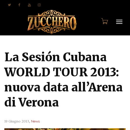
Togg
La Sesión Cubana
navi
WORLD TOUR 2013:
nuova data all’Arena
di Verona
,
19 Giugno 2013
News