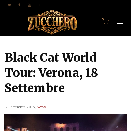
Togg
Black Cat World
navi
Tour: Verona, 18
Settembre
,
19 Settembre 2016
News