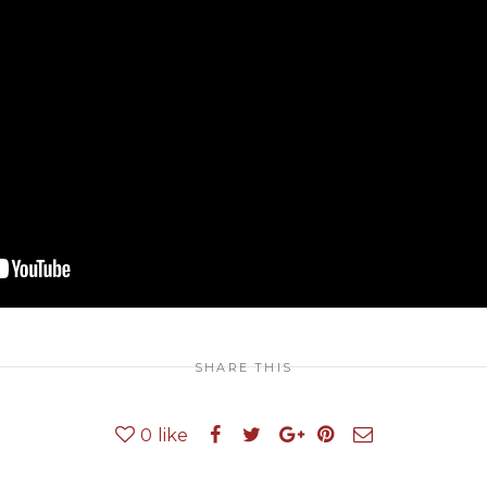
SHARE THIS
0
like