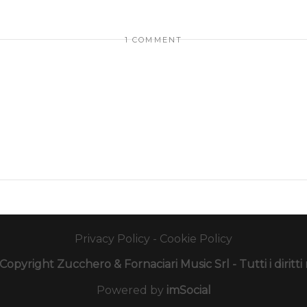
1 COMMENT
Privacy Policy
-
Cookie Policy
opyright Zucchero & Fornaciari Music Srl - Tutti i diritti r
Powered by
imSocial