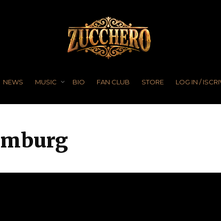
NEWS
MUSIC
BIO
FAN CLUB
STORE
LOG IN / ISCRI
Hamburg