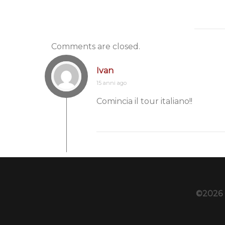
Comments are closed.
Ivan
15 anni ago
Comincia il tour italiano!!
©2026 C