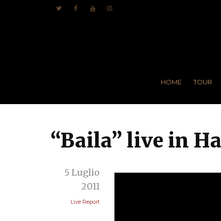
HOME
TOUR
“Baila” live in 
5 Luglio
2011
Live Report