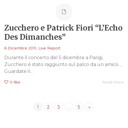
Zucchero e Patrick Fiori “L’Echo
Des Dimanches”
,
6 Dicembre 2011
Live Report
Durante il concerto del 5 dicembre a Parigi,
Zucchero è stato raggiunto sul palco da un amico….
Guardate il...
0
like
Read more
1
2
3
…
5
»