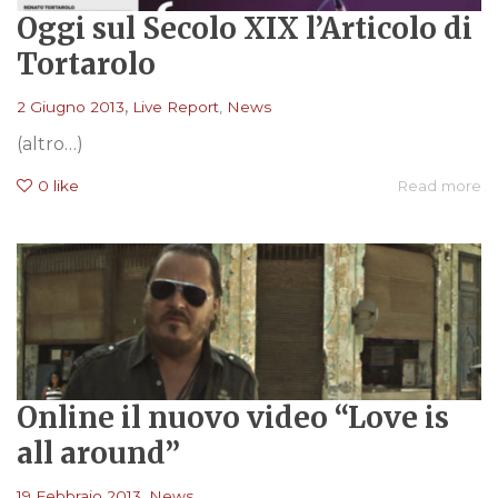
Oggi sul Secolo XIX l’Articolo di
Tortarolo
,
2 Giugno 2013
Live Report
,
News
(altro…)
0
like
Read more
Online il nuovo video “Love is
all around”
,
19 Febbraio 2013
News