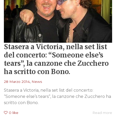
Stasera a Victoria, nella set list
del concerto: “Someone else’s
tears”, la canzone che Zucchero
ha scritto con Bono.
,
28 Marzo 2014
News
Stasera a Victoria, nella set list del concerto:
“Someone else’s tears“, la canzone che Zucchero ha
scritto con Bono.
0
like
Read more