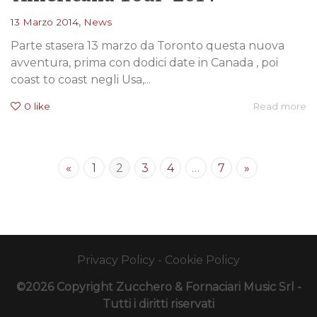
,
13 Marzo 2014
News
Parte stasera 13 marzo da Toronto questa nuova
avventura, prima con dodici date in Canada , poi
coast to coast negli Usa,...
0
like
Read more
«
1
2
3
4
…
7
»
Privacy Policy
-
Cookie Policy
©2026 Copyright Zucchero & Fornaciari Music Srl -
Tutti i diritti riservati