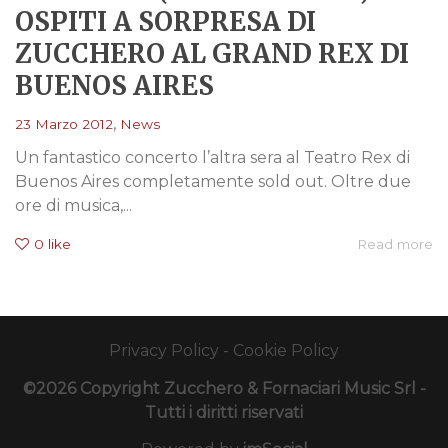
OSPITI A SORPRESA DI
ZUCCHERO AL GRAND REX DI
BUENOS AIRES
,
23 Marzo 2012
News
Un fantastico concerto l’altra sera al Teatro Rex di
Buenos Aires completamente sold out. Oltre due
ore di musica,...
0
like
Read more
Privacy Policy
-
Cookie Policy
©2026 Copyright Zucchero & Fornaciari Music Srl -
Tutti i diritti riservati