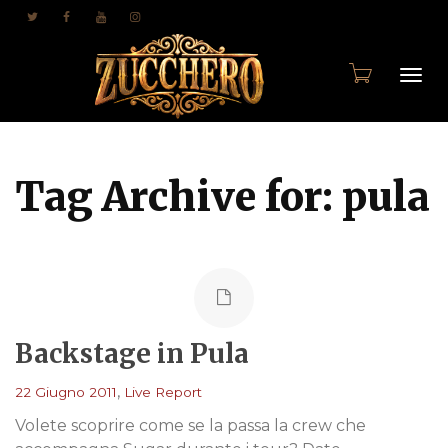
Togg
Tag Archive for: pula
navi
Backstage in Pula
,
22 Giugno 2011
Live Report
Volete scoprire come se la passa la crew che