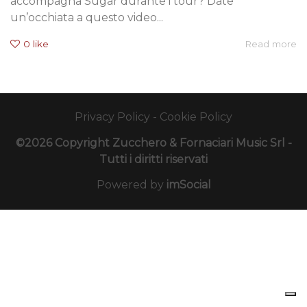
accompagna Sugar durante i tour? Date
un’occhiata a questo video...
0
like
Read more
Privacy Policy
-
Cookie Policy
©2026 Copyright Zucchero & Fornaciari Music Srl -
Tutti i diritti riservati
Powered by
imSocial