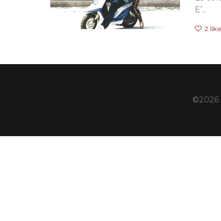
E’...
2
lik
©2026 C