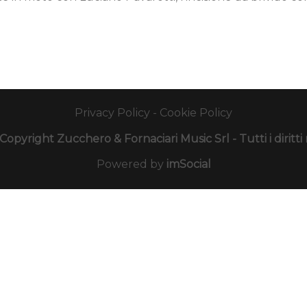
e
Privacy Policy
-
Cookie Policy
opyright Zucchero & Fornaciari Music Srl - Tutti i diritti r
Powered by
imSocial