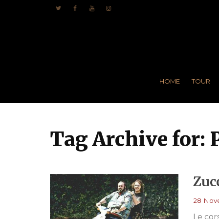
HOME
TOUR
Tag Archive for: 
Zuc
28 Nov
Le cors