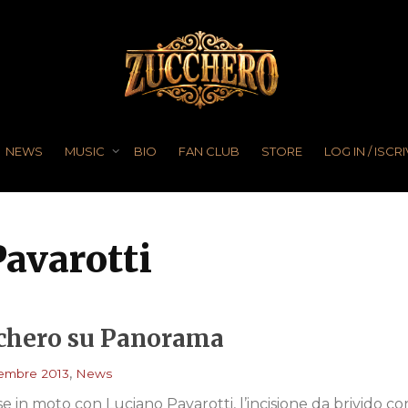
NEWS
MUSIC
BIO
FAN CLUB
STORE
LOG IN / ISCRI
Pavarotti
chero su Panorama
,
embre 2013
News
e in moto con Luciano Pavarotti, l’incisione da brivido con