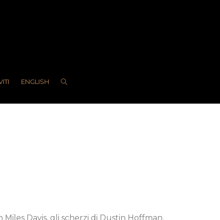
VITI
ENGLISH
 Miles Davis, gli scherzi di Dustin Hoffman.