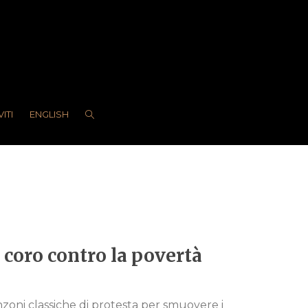
VITI
ENGLISH
 coro contro la povertà
nzoni classiche di protesta per smuovere i