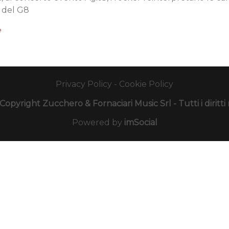
 del G8
e
Privacy Policy
-
Cookie Policy
opyright Zucchero & Fornaciari Music Srl - Tutti i diritti r
Powered by
imSocial