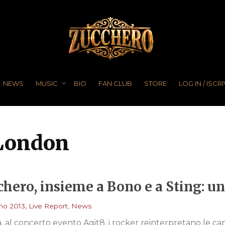
NEWS
MUSIC
BIO
FAN CLUB
STORE
LOG IN / ISCRI
 London
hero, insieme a Bono e a Sting: un
,
no 2013
Live Report
,
News
, al concerto evento Agit8, i rocker reinterpretano le ca