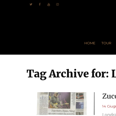
HOME
TOUR
Tag Archive for:
Zucc
14 Giug
Londra