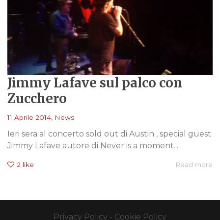
Jimmy Lafave sul palco con
Zucchero
,
11 Aprile 2014
News
Ieri sera al concerto sold out di Austin , special guest
Jimmy Lafave autore di Never is a moment...
2
like
Read more
Privacy Policy
-
Cookie Policy