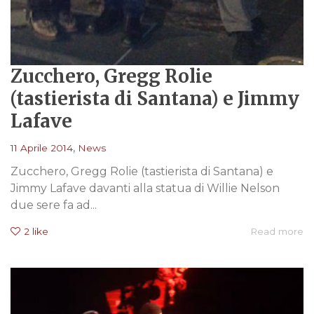
Zucchero, Gregg Rolie
(tastierista di Santana) e Jimmy
Lafave
,
11 Aprile 2014
News
Zucchero, Gregg Rolie (tastierista di Santana) e
Jimmy Lafave davanti alla statua di Willie Nelson
due sere fa ad...
2
like
Read more