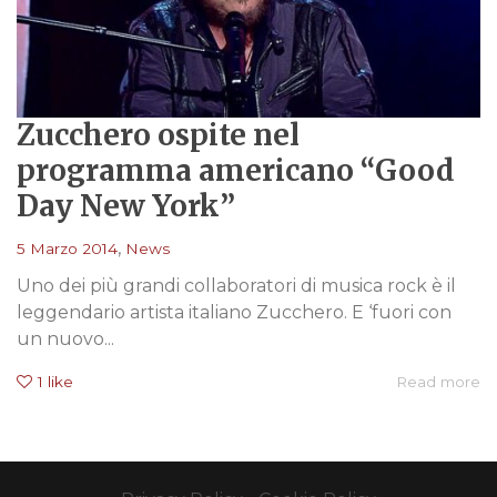
Zucchero ospite nel
programma americano “Good
Day New York”
,
5 Marzo 2014
News
Uno dei più grandi collaboratori di musica rock è il
leggendario artista italiano Zucchero. E ‘fuori con
un nuovo...
1
like
Read more