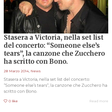
Stasera a Victoria, nella set list
del concerto: “Someone else’s
tears”, la canzone che Zucchero
ha scritto con Bono.
,
28 Marzo 2014
News
Stasera a Victoria, nella set list del concerto:
“Someone else’s tears“, la canzone che Zucchero ha
scritto con Bono.
0
like
Read more