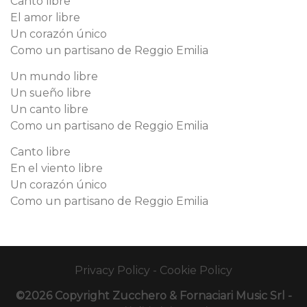
Canto libre
El amor libre
Un corazón único
Como un partisano de Reggio Emilia
Un mundo libre
Un sueño libre
Un canto libre
Como un partisano de Reggio Emilia
Canto libre
En el viento libre
Un corazón único
Como un partisano de Reggio Emilia
Privacy Policy
-
Cookie Policy
©2026 Copyright Zucchero & Fornaciari Music Srl -