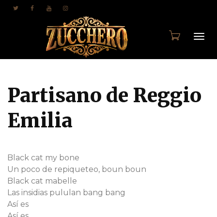
Togg
Partisano de Reggio
navi
Emilia
Black cat my bone
Un poco de repiqueteo, boun boun
Black cat mabelle
Las insidias pululan bang bang
Así es
Así es