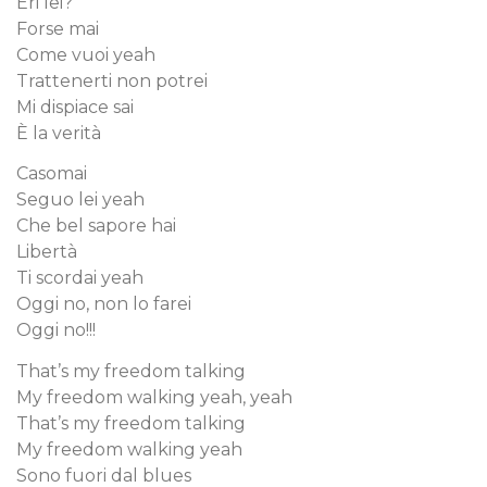
Eri lei?
Forse mai
Come vuoi yeah
Trattenerti non potrei
Mi dispiace sai
È la verità
Casomai
Seguo lei yeah
Che bel sapore hai
Libertà
Ti scordai yeah
Oggi no, non lo farei
Oggi no!!!
That’s my freedom talking
My freedom walking yeah, yeah
That’s my freedom talking
My freedom walking yeah
Sono fuori dal blues