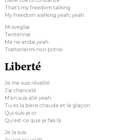
Dalle tue circo-stanze
That’s my freedom talking
My freedom walking yeah, yeah
Mi svegliai
Tentennai
Me ne andai yeah
Trattenermi non potrei
Liberté
Je me suis réveillé
J’ai chancelé
M’en suis allé yeah
Tu es la biere chaude et le glaçon
Qui suis-je ici
Qu’est-ce que je fais là
Je la suis
Au cas où yeah