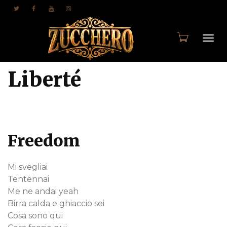
Togg
Liberté
navi
Freedom
Mi svegliai
Tentennai
Me ne andai yeah
Birra calda e ghiaccio sei
Cosa sono qui