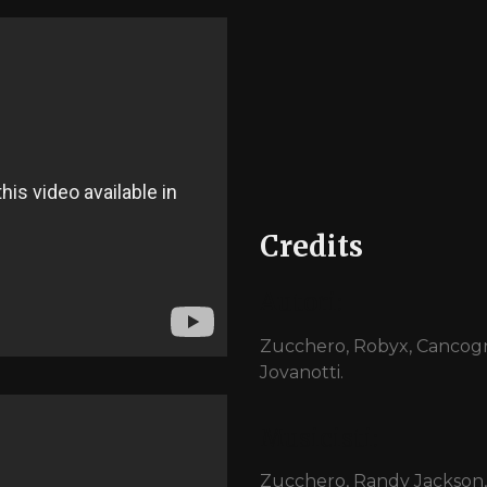
Credits
Autori:
Zucchero, Robyx, Cancogni, 
Jovanotti.
Musicisti:
Zucchero, Randy Jackson, 