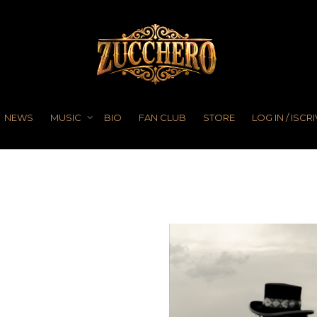
NEWS
MUSIC
BIO
FAN CLUB
STORE
LOG IN / ISCRI