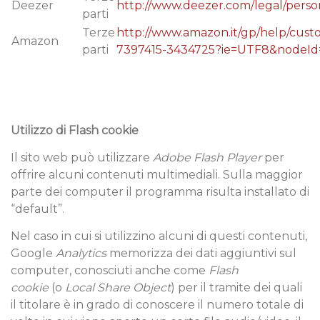
Deezer
http://www.deezer.com/legal/perso
parti
Terze
http://www.amazon.it/gp/help/custo
Amazon
parti
7397415-3434725?ie=UTF8&nodeI
Utilizzo di Flash cookie
Il sito web può utilizzare
Adobe Flash Player
per
offrire alcuni contenuti multimediali. Sulla maggior
parte dei computer il programma risulta installato di
“default”.
Nel caso in cui si utilizzino alcuni di questi contenuti,
Google
Analytics
memorizza dei dati aggiuntivi sul
computer, conosciuti anche come
Flash
cookie
(o
Local Share Object
) per il tramite dei quali
il titolare è in grado di conoscere il numero totale di