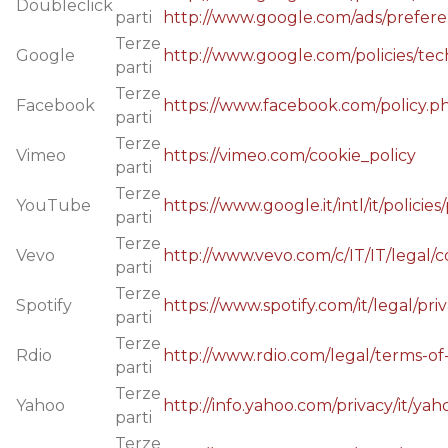
Doubleclick
parti
http://www.google.com/ads/prefer
Terze
Google
http://www.google.com/policies/tec
parti
Terze
Facebook
https://www.facebook.com/policy.p
parti
Terze
Vimeo
https://vimeo.com/cookie_policy
parti
Terze
YouTube
https://www.google.it/intl/it/policies
parti
Terze
Vevo
http://www.vevo.com/c/IT/IT/legal/c
parti
Terze
Spotify
https://www.spotify.com/it/legal/pri
parti
Terze
Rdio
http://www.rdio.com/legal/terms-of-
parti
Terze
Yahoo
http://info.yahoo.com/privacy/it/yah
parti
Terze