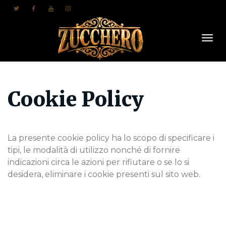
Togl
Cookie Policy
Navi
La presente cookie policy ha lo scopo di specificare i
tipi, le modalità di utilizzo nonché di fornire
indicazioni circa le azioni per rifiutare o se lo si
desidera, eliminare i cookie presenti sul sito web.