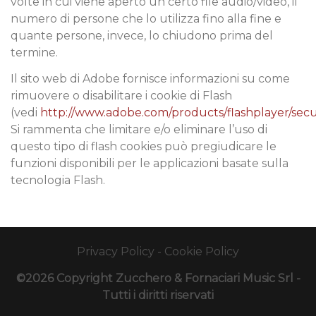
volte in cui viene aperto un certo file audio/video, il
numero di persone che lo utilizza fino alla fine e
quante persone, invece, lo chiudono prima del
termine.
Il sito web di Adobe fornisce informazioni su come
rimuovere o disabilitare i cookie di Flash
(vedi
http://www.adobe.com/products/flashplayer/secu
Si rammenta che limitare e/o eliminare l’uso di
questo tipo di flash cookies può pregiudicare le
funzioni disponibili per le applicazioni basate sulla
tecnologia Flash.
Privacy Policy
-
Cookie Policy
©2026 Copyright Zucchero & Fornaciari Music Srl -
Tutti i diritti riservati