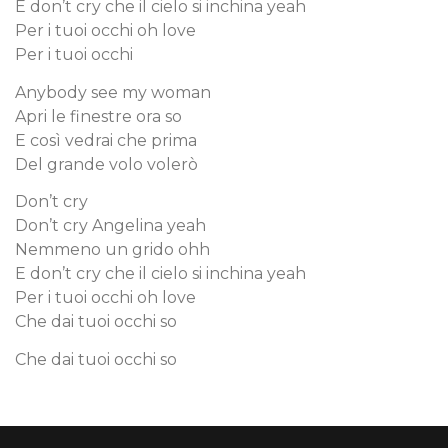
E don’t cry che il cielo si inchina yeah
Per i tuoi occhi oh love
Per i tuoi occhi
Anybody see my woman
Apri le finestre ora so
E così vedrai che prima
Del grande volo volerò
Don’t cry
Don’t cry Angelina yeah
Nemmeno un grido ohh
E don’t cry che il cielo si inchina yeah
Per i tuoi occhi oh love
Che dai tuoi occhi so
Che dai tuoi occhi so