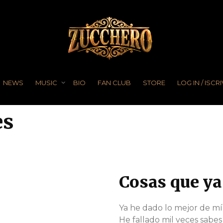
NEWS
MUSIC
BIO
FAN CLUB
STORE
LOG IN / ISCRI
es
Cosas que ya
Ya he dado lo mejor de mí
He fallado mil veces sabes