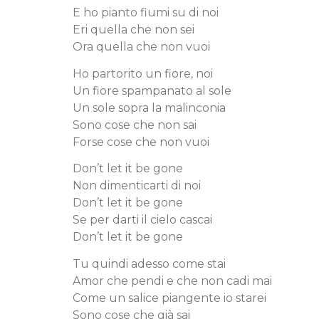
E ho pianto fiumi su di noi
Eri quella che non sei
Ora quella che non vuoi
Ho partorito un fiore, noi
Un fiore spampanato al sole
Un sole sopra la malinconia
Sono cose che non sai
Forse cose che non vuoi
Don’t let it be gone
Non dimenticarti di noi
Don’t let it be gone
Se per darti il cielo cascai
Don’t let it be gone
Tu quindi adesso come stai
Amor che pendi e che non cadi mai
Come un salice piangente io starei
Sono cose che già sai