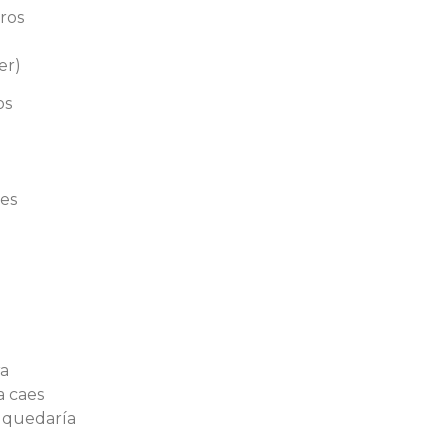
tros
er)
os
a
res
ra
 caes
 quedaría