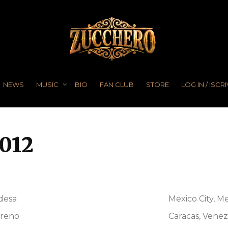
NEWS
MUSIC
BIO
FAN CLUB
STORE
LOG IN / ISCRI
2012
desa
Mexico City, M
rreno
Caracas, Vene