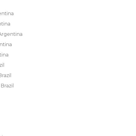
ntina
ntina
Argentina
ntina
tina
il
razil
 Brazil
g