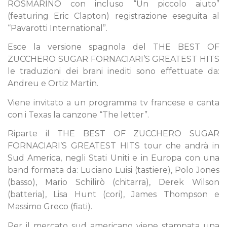
ROSMARINO con incluso “Un piccolo aiuto”
(featuring Eric Clapton) registrazione eseguita al
“Pavarotti International”.
Esce la versione spagnola del THE BEST OF
ZUCCHERO SUGAR FORNACIARI’S GREATEST HITS
le traduzioni dei brani inediti sono effettuate da:
Andreu e Ortiz Martin.
Viene invitato a un programma tv francese e canta
con i Texas la canzone “The letter”.
Riparte il THE BEST OF ZUCCHERO SUGAR
FORNACIARI’S GREATEST HITS tour che andrà in
Sud America, negli Stati Uniti e in Europa con una
band formata da: Luciano Luisi (tastiere), Polo Jones
(basso), Mario Schilirò (chitarra), Derek Wilson
(batteria), Lisa Hunt (cori), James Thompson e
Massimo Greco (fiati).
Per il mercato sud americano viene stampata una