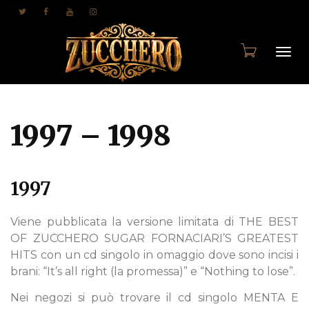
Togg
1997 – 1998
navi
1997
Viene pubblicata la versione limitata di THE BEST
OF ZUCCHERO SUGAR FORNACIARI’S GREATEST
HITS con un cd singolo in omaggio dove sono incisi i
brani: “It’s all right (la promessa)” e “Nothing to lose”.
Nei negozi si può trovare il cd singolo MENTA E